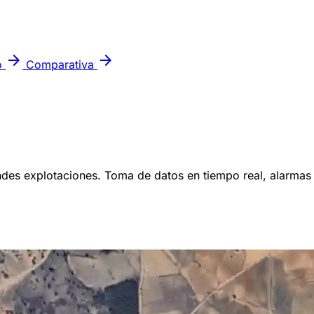
arrow_forward
arrow_forward
o
Comparativa
des explotaciones. Toma de datos en tiempo real, alarmas i