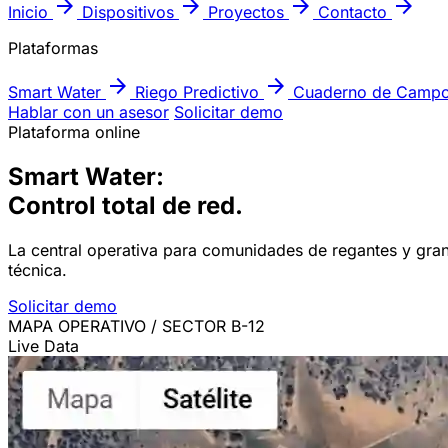
arrow_forward
arrow_forward
arrow_forward
arrow_forward
Inicio
Dispositivos
Proyectos
Contacto
Plataformas
arrow_forward
arrow_forward
Smart Water
Riego Predictivo
Cuaderno de Camp
Hablar con un asesor
Solicitar demo
Plataforma online
Smart Water:
Control total
de red.
La central operativa para comunidades de regantes y gran
técnica.
Solicitar demo
MAPA OPERATIVO / SECTOR B-12
Live Data