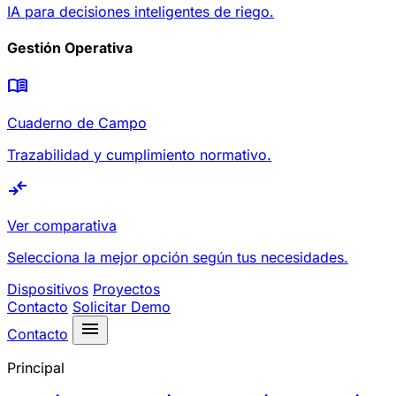
IA para decisiones inteligentes de riego.
Gestión Operativa
menu_book
Cuaderno de Campo
Trazabilidad y cumplimiento normativo.
compare_arrows
Ver comparativa
Selecciona la mejor opción según tus necesidades.
Dispositivos
Proyectos
Contacto
Solicitar Demo
menu
Contacto
Principal