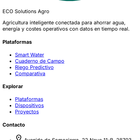
ECO Solutions Agro
Agricultura inteligente conectada para ahorrar agua,
energía y costes operativos con datos en tiempo real.
Plataformas
Smart Water
Cuaderno de Campo
Riego Predictivo
Comparativa
Explorar
Plataformas
Dispositivos
Proyectos
Contacto
location_on
Avenida de Somosierra, 22 Nave 11-B, 28703