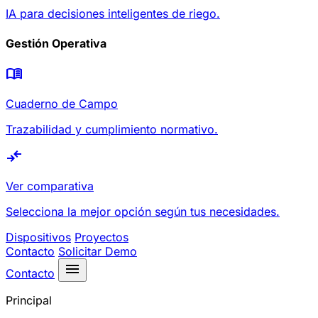
IA para decisiones inteligentes de riego.
Gestión Operativa
menu_book
Cuaderno de Campo
Trazabilidad y cumplimiento normativo.
compare_arrows
Ver comparativa
Selecciona la mejor opción según tus necesidades.
Dispositivos
Proyectos
Contacto
Solicitar Demo
menu
Contacto
Principal