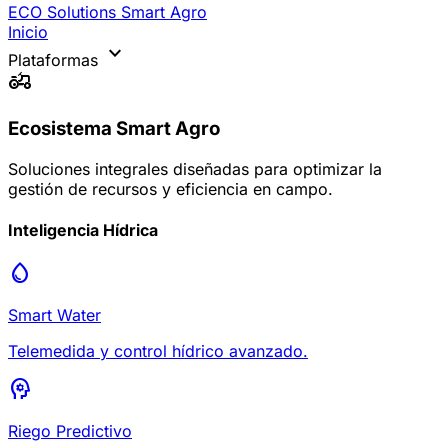
ECO Solutions
Smart Agro
Inicio
expand_more
Plataformas
agriculture
Ecosistema Smart Agro
Soluciones integrales diseñadas para optimizar la
gestión de recursos y eficiencia en campo.
Inteligencia Hídrica
water_drop
Smart Water
Telemedida y control hídrico avanzado.
psychology
Riego Predictivo