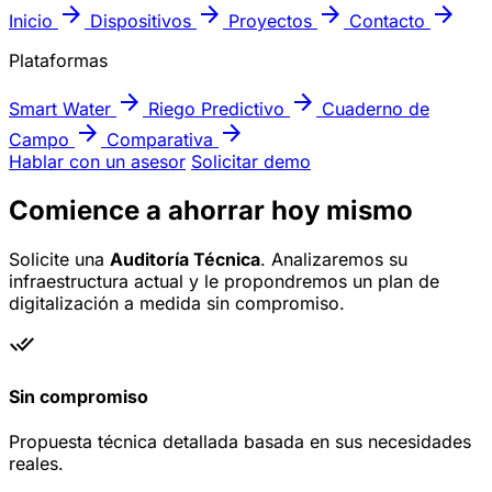
arrow_forward
arrow_forward
arrow_forward
arrow_forward
Inicio
Dispositivos
Proyectos
Contacto
Plataformas
arrow_forward
arrow_forward
Smart Water
Riego Predictivo
Cuaderno de
arrow_forward
arrow_forward
Campo
Comparativa
Hablar con un asesor
Solicitar demo
Comience a ahorrar hoy mismo
Solicite una
Auditoría Técnica
. Analizaremos su
infraestructura actual y le propondremos un plan de
digitalización a medida sin compromiso.
done_all
Sin compromiso
Propuesta técnica detallada basada en sus necesidades
reales.