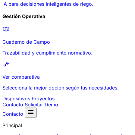
IA para decisiones inteligentes de riego.
Gestión Operativa
menu_book
Cuaderno de Campo
Trazabilidad y cumplimiento normativo.
compare_arrows
Ver comparativa
Selecciona la mejor opción según tus necesidades.
Dispositivos
Proyectos
Contacto
Solicitar Demo
menu
Contacto
Principal