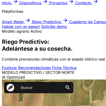
arrow_forward
arrow_forward
arrow_forward
arrow_forward
Inicio
Dispositivos
Proyectos
Contacto
Plataformas
arrow_forward
arrow_forward
Smart Water
Riego Predictivo
Cuaderno de Camp
Hablar con un asesor
Solicitar demo
Modelo agrario Activo
Riego Predictivo:
Adelántese
a su cosecha.
Combine previsiones climáticas con el estado hídrico rea
Explorar Recomendaciones
Ficha Técnica
MODELO PREDICTIVO / SECTOR NORTE
IA Optimized