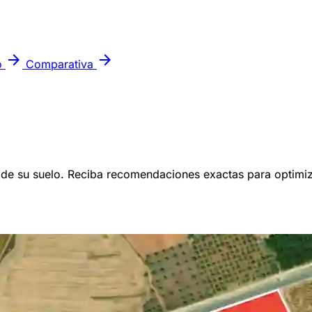
arrow_forward
arrow_forward
o
Comparativa
l de su suelo. Reciba recomendaciones exactas para optimi