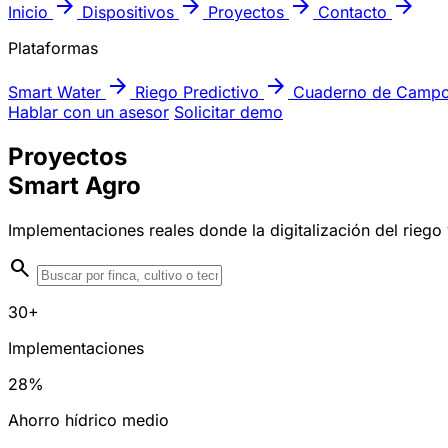
arrow_forward
arrow_forward
arrow_forward
arrow_forward
Inicio
Dispositivos
Proyectos
Contacto
Plataformas
arrow_forward
arrow_forward
Smart Water
Riego Predictivo
Cuaderno de Camp
Hablar con un asesor
Solicitar demo
Proyectos
Smart Agro
Implementaciones reales donde la digitalización del rieg
search
30+
Implementaciones
28%
Ahorro hídrico medio