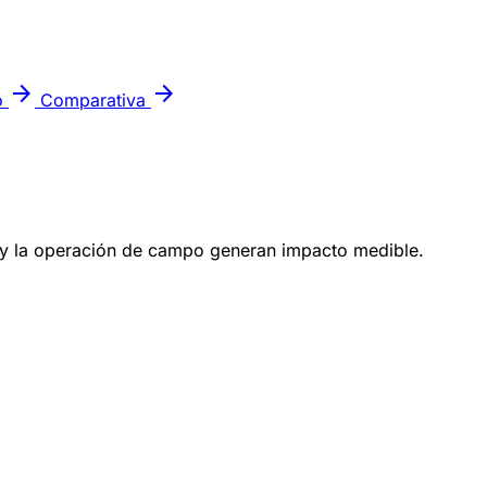
arrow_forward
arrow_forward
o
Comparativa
o y la operación de campo generan impacto medible.