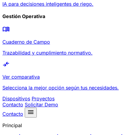
IA para decisiones inteligentes de riego.
Gestión Operativa
menu_book
Cuaderno de Campo
Trazabilidad y cumplimiento normativo.
compare_arrows
Ver comparativa
Selecciona la mejor opción según tus necesidades.
Dispositivos
Proyectos
Contacto
Solicitar Demo
menu
Contacto
Principal