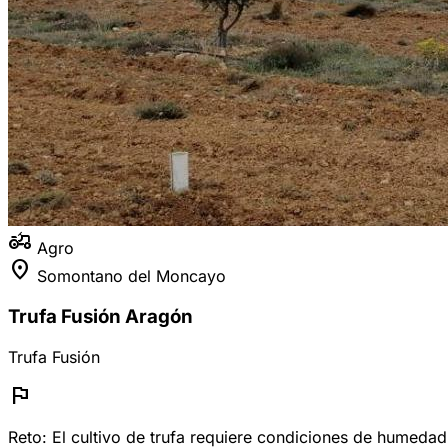
agriculture
Agro
location_on
Somontano del Moncayo
Trufa Fusión Aragón
Trufa Fusión
flag
Reto:
El cultivo de trufa requiere condiciones de humeda